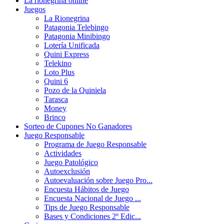
La rionegrina online
Juegos
La Rionegrina
Patagonia Telebingo
Patagonia Minibingo
Lotería Unificada
Quini Express
Telekino
Loto Plus
Quini 6
Pozo de la Quiniela
Tarasca
Money
Brinco
Sorteo de Cupones No Ganadores
Juego Responsable
Programa de Juego Responsable
Actividades
Juego Patológico
Autoexclusión
Autoevaluación sobre Juego Pro...
Encuesta Hábitos de Juego
Encuesta Nacional de Juego ...
Tips de Juego Responsable
Bases y Condiciones 2º Edic...