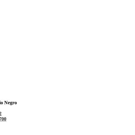
ío Negro
2
700