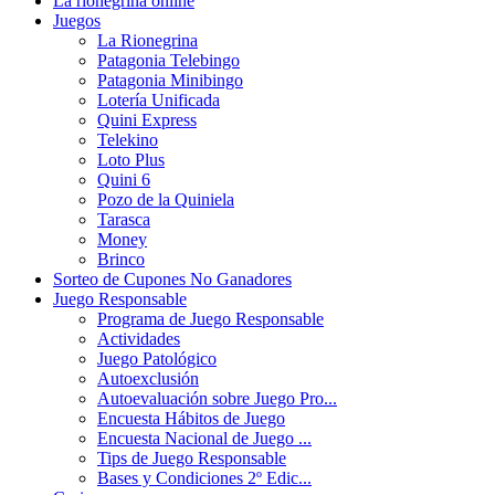
La rionegrina online
Juegos
La Rionegrina
Patagonia Telebingo
Patagonia Minibingo
Lotería Unificada
Quini Express
Telekino
Loto Plus
Quini 6
Pozo de la Quiniela
Tarasca
Money
Brinco
Sorteo de Cupones No Ganadores
Juego Responsable
Programa de Juego Responsable
Actividades
Juego Patológico
Autoexclusión
Autoevaluación sobre Juego Pro...
Encuesta Hábitos de Juego
Encuesta Nacional de Juego ...
Tips de Juego Responsable
Bases y Condiciones 2º Edic...