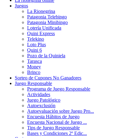
La rionegrina online
Juegos
La Rionegrina
Patagonia Telebingo
Patagonia Minibingo
Lotería Unificada
Quini Express
Telekino
Loto Plus
Quini 6
Pozo de la Quiniela
Tarasca
Money
Brinco
Sorteo de Cupones No Ganadores
Juego Responsable
Programa de Juego Responsable
Actividades
Juego Patológico
Autoexclusión
Autoevaluación sobre Juego Pro...
Encuesta Hábitos de Juego
Encuesta Nacional de Juego ...
Tips de Juego Responsable
Bases y Condiciones 2º Edic...