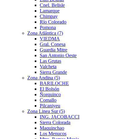
Cnel. Belisle
Lamarque
Chimpay
Río Colorado
Pomona
Zona Atlántica (7)
VIEDMA
Gral. Conesa
Guardia Mitre
San Antonio Oeste
Las Grutas
Valcheta
Sierra Grande
Zona Andina (5)
BARILOCHE
El Bolsón
Ñorquinco
Comallo
Pilcaniyeu
Zona Linea Sur (5)
ING. JACOBACCI
Sierra Colorada
Maquinchao
Los Menucos