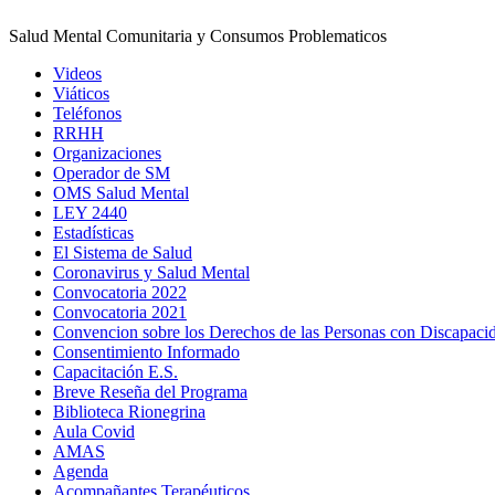
Salud Mental Comunitaria y Consumos Problematicos
Videos
Viáticos
Teléfonos
RRHH
Organizaciones
Operador de SM
OMS Salud Mental
LEY 2440
Estadísticas
El Sistema de Salud
Coronavirus y Salud Mental
Convocatoria 2022
Convocatoria 2021
Convencion sobre los Derechos de las Personas con Discapaci
Consentimiento Informado
Capacitación E.S.
Breve Reseña del Programa
Biblioteca Rionegrina
Aula Covid
AMAS
Agenda
Acompañantes Terapéuticos