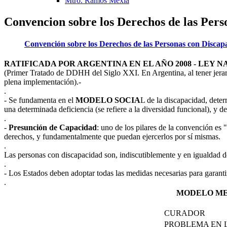
Mtro. Ramos Mexia
Convencion sobre los Derechos de las Pers
Convención sobre los Derechos de las Personas con Discapa
RATIFICADA POR ARGENTINA EN EL AÑO 2008 -
LEY NA
(Primer Tratado de DDHH del Siglo XXI. En Argentina, al tener jerarq
plena implementación).-
.
- Se fundamenta en el
MODELO SOCIA
L de la discapacidad, dete
una determinada deficiencia (se refiere a la diversidad funcional), y d
.
-
Presunción de Capacidad
: uno de los pilares de la convención es "
derechos, y fundamentalmente que puedan ejercerlos por sí mismas.
.
Las personas con discapacidad son, indiscutiblemente y en igualdad de
.
- Los Estados deben adoptar todas las medidas necesarias para garanti
.
MODELO MED
CURADOR
PROBLEMA EN 