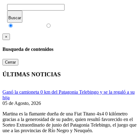
Buscar
En noticias
|
En artículos
×
Busqueda de contenidos
Cerrar
ÚLTIMAS NOTICIAS
Ganó la camioneta 0 km del Patagonia Telebingo y se la regaló a su
hija
05 de Agosto, 2026
Martina es la flamante dueña de una Fiat Titano 4x4 0 kilómetro
gracias a la generosidad de su padre, quien resultó favorecido en el
Sorteo Extraordinario de junio del Patagonia Telebingo, el juego que
une a las provincias de Río Negro y Neuquén.