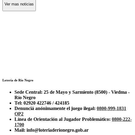
Ver mas noticias
Lotería de Río Negro
Sede Central: 25 de Mayo y Sarmiento (8500) - Viedma -
Río Negro
Tel: 02920 422746 / 424185
Denunciá anónimamente el juego ilegal:
0800-999-1831
OP2
Línea de Orientación al Jugador Problemático:
0800-222-
1700
Mail: info@loteriaderionegro.gob.ar