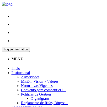
Toggle navigation
MENÚ
Inicio
Institucional
Autoridades
Misión, Visión y Valores
Normativas Vigentes
Convenio para combatir el J...
Políticas de Gestión
Organigrama
Reglamento de Rifas, Bingos...