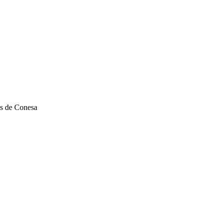
es de Conesa